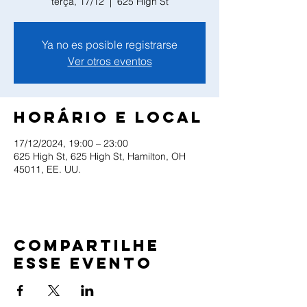
terça, 17/12
  |  
625 High St
Ya no es posible registrarse
Ver otros eventos
Horário e local
17/12/2024, 19:00 – 23:00
625 High St, 625 High St, Hamilton, OH
45011, EE. UU.
Compartilhe
esse evento