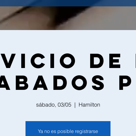
vicio de
abados 
sábado, 03/05
  |  
Hamilton
Ya no es posible registrarse