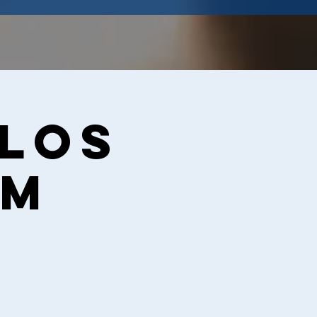
 los
PM