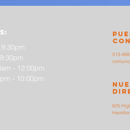
s:
pue
co
- 9:30pm
513-488
 9:30pm
comunica
0am - 12:00pm
pm - 10:00pm
nue
dir
625 Hig
Hamilto