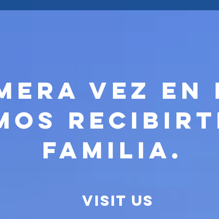
mera vez en 
mos recibir
familia.
Visit us