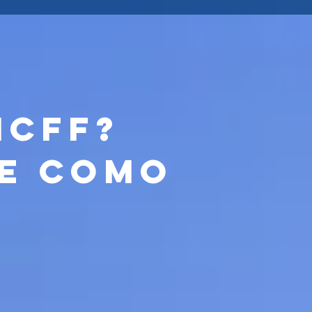
ICFF?
te como