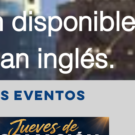
 disponibl
an inglés.
os eventos