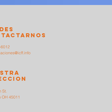
des
ntactarnos
-6012
ciones@icff.info
stra
eccion
h St.
n OH 45011