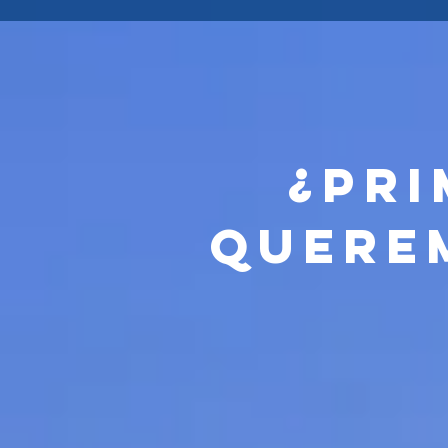
¿Pri
Quere