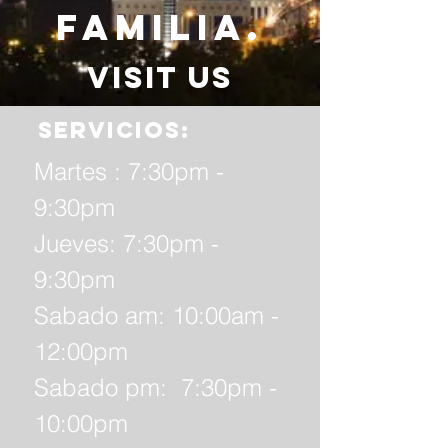
familia.
Visit us
servicios:
Martes : 7:30pm -
9:30pm
Jueves: 7:30pm -
9:30pm
Sabado am: 10:00am -
12:00pm
Sabado pm: 7:30pm -
10:00pm