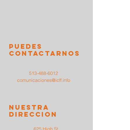
puedes
contactarnos
513-488-6012
comunicaciones@icff.info
nuestra
direccion
625 High St.