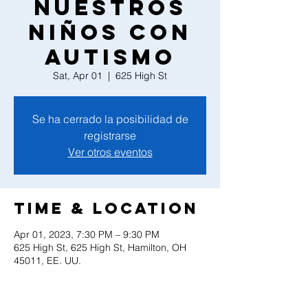
nuestros
Niños con
Autismo
Sat, Apr 01
  |  
625 High St
Se ha cerrado la posibilidad de
registrarse
Ver otros eventos
Time & Location
Apr 01, 2023, 7:30 PM – 9:30 PM
625 High St, 625 High St, Hamilton, OH
45011, EE. UU.