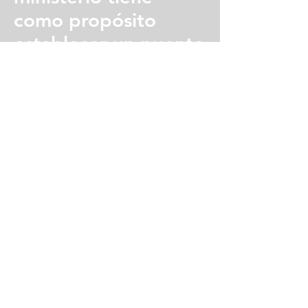
como propósito
establecer un puente
de comunicación con
nuestra membresía y
amigos de nuestra
comunidad para que
ellos puedan pedir
oración por cualquier
necesidad, siempre
habrá alguien
dispuesto a Orar por
sus necesidades, a la
misma vez también