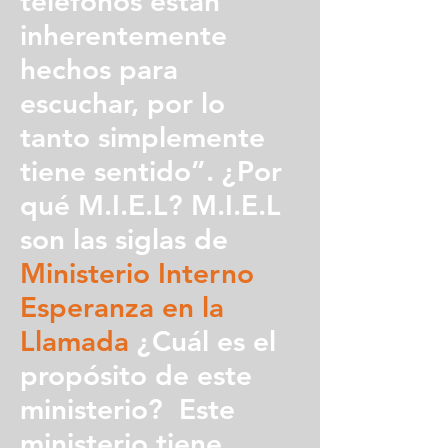
teléfonos están
inherentemente
hechos para
escuchar, por lo
tanto simplemente
tiene sentido”. ¿Por
qué M.I.E.L? M.I.E.L
son las siglas de
Ministerio Interno
Esperanza en la
Llamada
¿Cuál es el
propósito de este
ministerio? Este
ministerio tiene