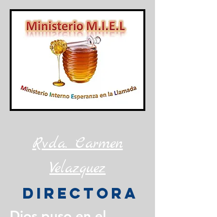
Rvda. Carmen
Velazquez
Directora
Dios puso en el