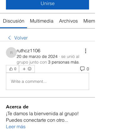
Unirse
Discusión
Multimedia
Archivos
Miembros
Volver
ruthcz1106
ruthcz1106
20 de marzo de 2024
·
se unió al
grupo junto con
3 personas más
.
0
0
Write a comment...
Acerca de
¡Te damos la bienvenida al grupo!
Puedes conectarte con otro
...
Leer más