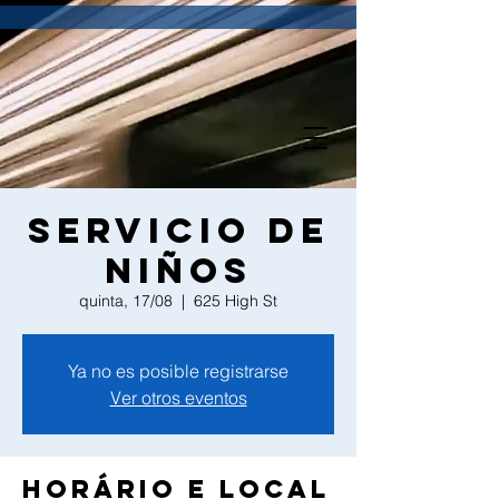
Servicio de
Niños
quinta, 17/08
  |  
625 High St
Ya no es posible registrarse
Ver otros eventos
Horário e local