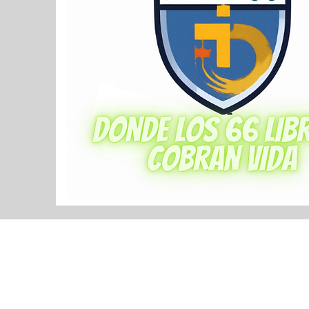
@2023 by Icff. Proudly created 