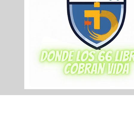
@2023 by Icff. Proudly created 