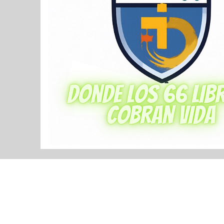
@2023 by Icff. Proudly created 